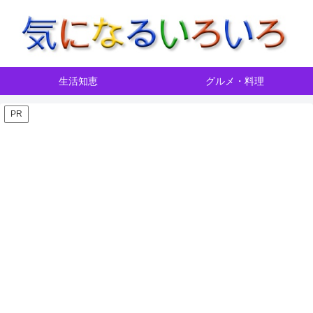
生活知恵
グルメ・料理
PR