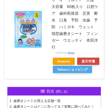
大容量 60枚入り 口腔ケ
ア 歯科医推奨 災害 断
水 口臭 予防 虫歯 予
防 ハミガキ ウェット
指型歯磨きシート フィン
ガー ウエッティ 本田洋
行
created by
Rinker
Amazon
楽天市場
Yahooショッピング
目次
歯磨きシートが買える店舗一覧
歯磨きシートはどこに売ってる？実際に調べてみた！