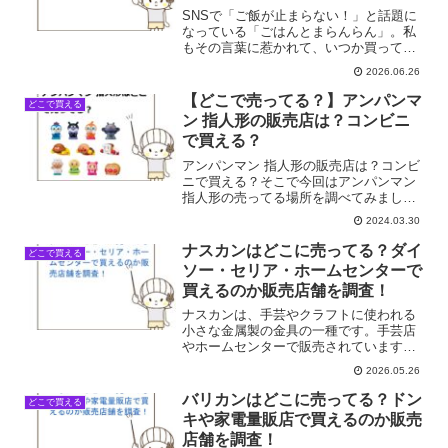
SNSで「ご飯が止まらない！」と話題に
なっている「ごはんとまらんらん」。私
もその言葉に惹かれて、いつか買ってみ
たいなとずっと思っていました。いざ買
2026.06.26
おうと思った時に限って、どこのお店で
見かけたのか全然思い出せないんですよ
【どこで売ってる？】アンパンマ
どこで買える
ね。仕事帰りや週末の買...
ン 指人形の販売店は？コンビニ
で買える？
アンパンマン 指人形の販売店は？コンビ
ニで買える？そこで今回はアンパンマン
指人形の売ってる場所を調べてみまし
た。
2024.03.30
ナスカンはどこに売ってる？ダイ
どこで買える
ソー・セリア・ホームセンターで
買えるのか販売店舗を調査！
ナスカンは、手芸やクラフトに使われる
小さな金属製の金具の一種です。手芸店
やホームセンターで販売されています
が、100円ショップでも見つけることがで
2026.05.26
きます。今回は、ナスカンがどこで手に
入るのか、身近な店舗を中心に最新の販
バリカンはどこに売ってる？ドン
どこで買える
売店を調査しました。ナ...
キや家電量販店で買えるのか販売
店舗を調査！