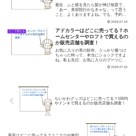
最近、ふと鏡を見たら髪が伸び放題で、
「あー、美容院行かなきゃな」って思う
こと、よくありますよね。でも、予約す
るのも面倒だし、時間もお金もかかる
2026.07.19
し…って、ついつい後回しにしちゃうの
が私の悪い癖なんです。そんな時、SNS
アドカラーはどこに売ってる？ホ
どこで買える
でセルフカットしてる人を...
ームセンターやロフトで買えるの
か販売店舗を調査！
お気に入りの革の財布、うっかり傷つけ
ちゃった時って、本当にショックですよ
ね。私も先日、お気に入りのブーツにガ
リッとやってしまって、どうしようかな
2026.07.20
って思ってたんです。何か良い補修材は
ないかなってSNSとかで探してたら、
「アドカラー」っていうの...
ちいかわグッズはどこに売ってる？100均
やドンキで買えるのか販売店舗を調査！
甚平はどこに売ってる？ユニクロや無印