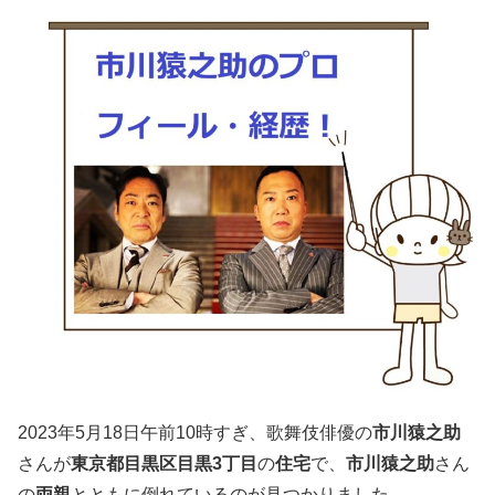
2023年5月18日午前10時すぎ、歌舞伎俳優の
市川猿之助
さんが
東京都目黒区目黒3丁目
の
住宅
で、
市川猿之助
さん
の
両親
とともに倒れているのが見つかりました。