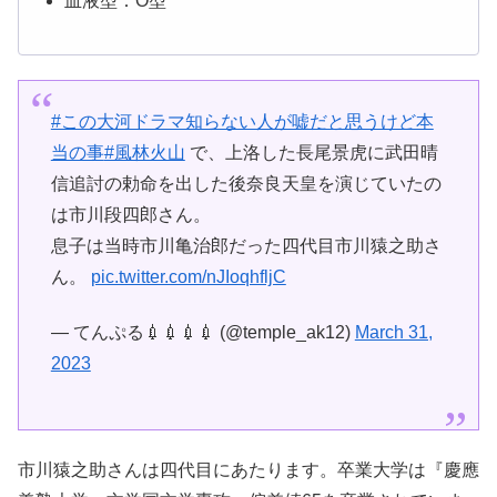
血液型：O型
#この大河ドラマ知らない人が嘘だと思うけど本
当の事
#風林火山
で、上洛した長尾景虎に武田晴
信追討の勅命を出した後奈良天皇を演じていたの
は市川段四郎さん。
息子は当時市川亀治郎だった四代目市川猿之助さ
ん。
pic.twitter.com/nJIoqhfljC
— てんぷる💉💉💉💉 (@temple_ak12)
March 31,
2023
市川猿之助さんは四代目にあたります。卒業大学は『慶應