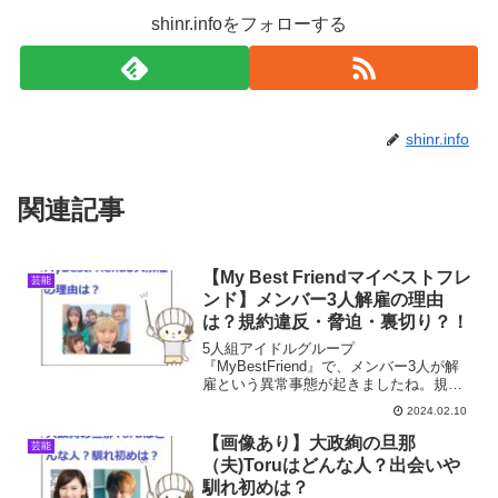
shinr.infoをフォローする
shinr.info
関連記事
【My Best Friendマイベストフレ
芸能
ンド】メンバー3人解雇の理由
は？規約違反・脅迫・裏切り？！
5人組アイドルグループ
『MyBestFriend』で、メンバー3人が解
雇という異常事態が起きましたね。規約
違反・脅迫・裏切りと衝撃的なもの。今
2024.02.10
回はMyBestFriendメンバー3人解雇の本
当の理由について調べました。
【画像あり】大政絢の旦那
芸能
（夫)Toruはどんな人？出会いや
馴れ初めは？