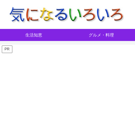
生活知恵
グルメ・料理
PR