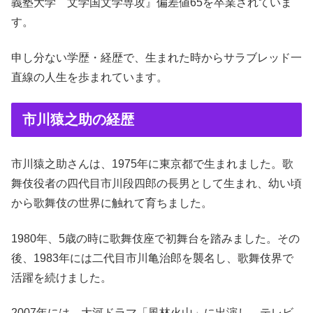
義塾大学 文学国文学専攻』偏差値65を卒業されていま
す。
申し分ない学歴・経歴で、生まれた時からサラブレッド一
直線の人生を歩まれています。
市川猿之助の経歴
市川猿之助さんは、1975年に東京都で生まれました。歌
舞伎役者の四代目市川段四郎の長男として生まれ、幼い頃
から歌舞伎の世界に触れて育ちました。
1980年、5歳の時に歌舞伎座で初舞台を踏みました。その
後、1983年には二代目市川亀治郎を襲名し、歌舞伎界で
活躍を続けました。
2007年には、大河ドラマ「風林火山」に出演し、テレビ