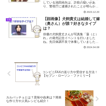
している池田純矢は、詐欺の疑いがあ
り、警視庁に逮捕されたことが明らかに
なりましたね。所属事務所は公式サイト
2023.12.20
で、27日付けで池田との契約を解除した
ことを発表しました。池田純矢は結婚し
【顔画像】犬飼貴丈は結婚して嫁
芸能
てるの？嫁は誰？子供や家...
（奥さん）が誰？好きなタイプ
は？
俳優の犬飼貴丈さんが写真集「蕩（と）
れ」の発売記念イベントを行いました
ね。先日体調不良で休養していました
が、無事に活動を再開できて本当によか
2024.04.08
った。犬飼貴丈は結婚してるの？嫁（奥
さん）が誰？好きなタイプは？そこで今
回は犬飼貴丈さんは結婚してる...
コンビニFAXの送り方や受信する方法！
【セブン・ローソン・ファミリー】
カルパッチョとは？意味や由来は？簡単
な作り方や人気レシピも紹介！