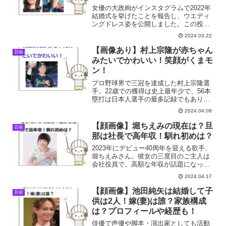
女優の大政絢がインスタグラムで2022年
結婚式を挙げたことを報告し、ウエディ
ングドレス姿を公開しました。この投稿
をInstagramで見るMorita(@ifitriarara)がシ
2024.03.22
ェアした投稿大政絢の旦那（夫)Toruはど
んな人？出会いや...
【画像あり】村上宗隆が赤ちゃん
芸能
みたいでかわいい！笑顔がくまモ
ン！
プロ野球界で三冠を達成した村上宗隆選
手。22歳での獲得は史上最年少で、56本
塁打は日本人選手の最多記録でもありま
す。そんな村上宗隆選手が、「赤ちゃん
2024.04.08
みたいでかわいい！」とファンの間で話
題になりますね。今回は村上宗隆選手の
【顔画像】堀ちえみの現在は？旦
芸能
かわいい画像をまとめ...
那は社長で高年収！馴れ初めは？
2023年にデビュー40周年を迎える歌手、
堀ちえみさん。彼女の三度目のご主人は
会社役員で、高額な年収が話題になって
います。堀ちえみの現在は？旦那は社長
2024.04.17
で高年収って本当？！馴れ初めは？そこ
で今回は堀ちえみの現在や旦那について
【顔画像】池田純矢は結婚して子
芸能
調査しました。
供は2人！嫁(妻)は誰？家族構成
は？プロフィールや経歴も！
俳優で声優や脚本・演出家としても活動