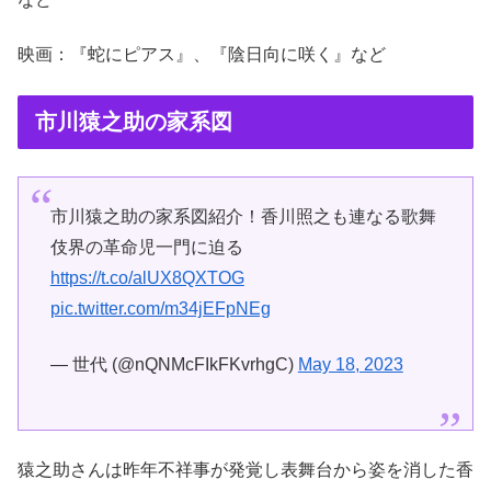
映画：『蛇にピアス』、『陰日向に咲く』など
市川猿之助の家系図
市川猿之助の家系図紹介！香川照之も連なる歌舞
伎界の革命児一門に迫る
https://t.co/alUX8QXTOG
pic.twitter.com/m34jEFpNEg
— 世代 (@nQNMcFIkFKvrhgC)
May 18, 2023
猿之助さんは昨年不祥事が発覚し表舞台から姿を消した香