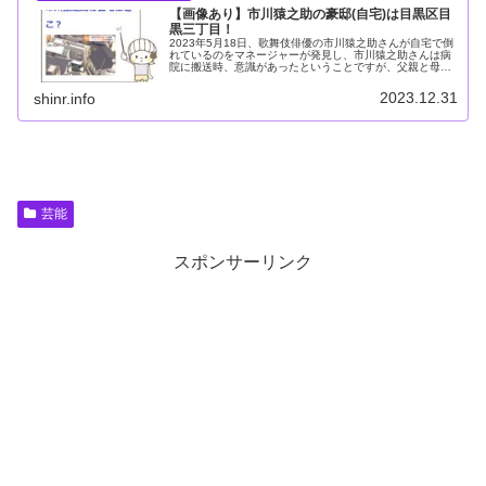
【画像あり】市川猿之助の豪邸(自宅)は目黒区目
黒三丁目！
2023年5月18日、歌舞伎俳優の市川猿之助さんが自宅で倒
れているのをマネージャーが発見し、市川猿之助さんは病
院に搬送時、意識があったということですが、父親と母親
は亡くなったことが確認されました。市川猿之助さんの自
宅はどこ？今回は市川猿之助...
2023.12.31
shinr.info
芸能
スポンサーリンク