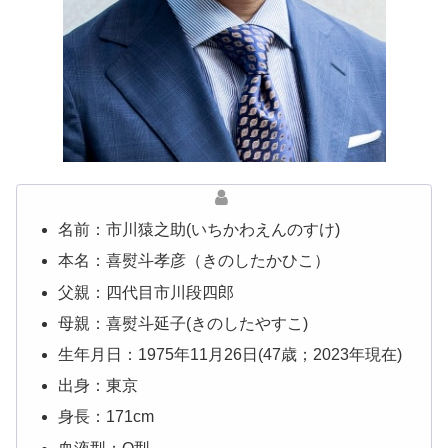
名前：市川猿之助(いちかわえんのすけ)
本名：喜熨斗孝彦（きのしたかひこ）
父親：四代目市川段四郎
母親：喜熨斗延子(きのしたやすこ)
生年月日：1975年11月26日(47歳；2023年現在)
出身：東京
身長：171cm