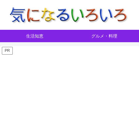
生活知恵
グルメ・料理
PR