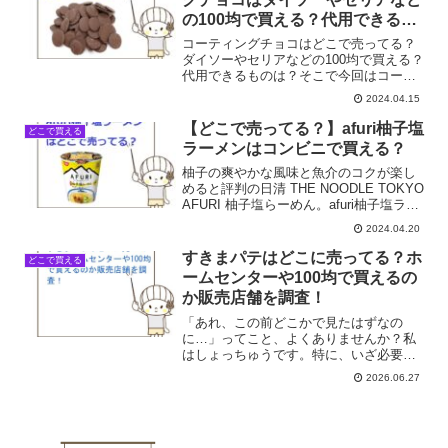
の100均で買える？代用できるも
のは？
コーティングチョコはどこで売ってる？
ダイソーやセリアなどの100均で買える？
代用できるものは？そこで今回はコーテ
ィングチョコの売ってる場所を調べてみ
2024.04.15
ました。
【どこで売ってる？】afuri柚子塩
どこで買える
ラーメンはコンビニで買える？
柚子の爽やかな風味と魚介のコクが楽し
めると評判の日清 THE NOODLE TOKYO
AFURI 柚子塩らーめん。afuri柚子塩ラー
メンはどこで売ってる？コンビニで買え
2024.04.20
る？そこで今回はafuri柚子塩ラーメンの
売ってる場所を調べてみまし...
すきまパテはどこに売ってる？ホ
どこで買える
ームセンターや100均で買えるの
か販売店舗を調査！
「あれ、この前どこかで見たはずなの
に…」ってこと、よくありませんか？私
はしょっちゅうです。特に、いざ必要に
なった時に限って、どこで手に入るのか
2026.06.27
思い出せないんですよね。最近だと、エ
アコンの配管周りの隙間が気になって、
「すきまパテ」が欲しいなと...