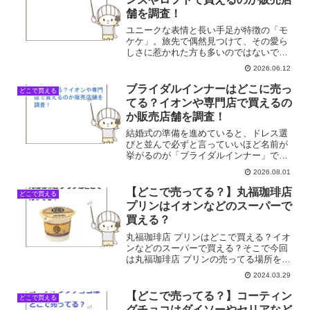
舗を調査！
ユニークな表情と長い手足が特徴の「モ
ケケ」。旅先で偶然見つけて、その愛ら
しさに惹かれた方も多いのではないでし
ょうか。地域ごとに異なるご当地モケケ
2026.06.12
は、集める楽しさもあって、ついつい次
の出会いを期待してしまいますね。カバ
ブライダルインナーはどこに売っ
どこで買える
ンにぶら下げたり、お部屋...
てる？イオンや専門店で買えるの
か販売店舗を調査！
結婚式の準備を進めていると、ドレス選
びと並んで必ずと言っていいほど名前が
挙がるのが「ブライダルインナー」です
よね。いざ探そうと思っても、普段お店
2026.08.01
で見かけるランジェリーとは少し勝手が
違うので、どこに行けばいいのか迷って
【どこで売ってる？】丸福珈琲店
どこで買える
しまいませんか？私も最初...
プリンはイオンなどのスーパーで
買える？
丸福珈琲店 プリンはどこで買える？イオ
ンなどのスーパーで買える？そこで今回
は丸福珈琲店 プリンの売ってる場所を調
べてみました。
2024.03.29
【どこで売ってる？】コーティン
どこで買える
グチョコはダイソーやセリアなど