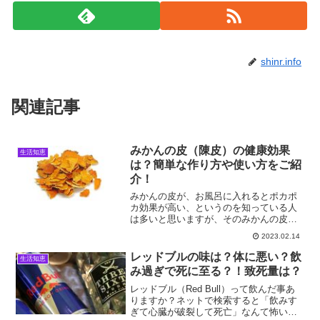
shinr.info
関連記事
みかんの皮（陳皮）の健康効果
生活知恵
は？簡単な作り方や使い方をご紹
介！
みかんの皮が、お風呂に入れるとポカポ
カ効果が高い、というのを知っている人
は多いと思いますが、そのみかんの皮
と、漢方薬の有名な原料の一つである
2023.02.14
「陳皮」が一致していない人もいらっし
ゃるのではないでしょうか。漢方薬で使
レッドブルの味は？体に悪い？飲
生活知恵
われるだけあり、みかんの皮に...
み過ぎで死に至る？！致死量は？
レッドブル（‎Red Bull）って飲んだ事あ
りますか？ネットで検索すると「飲みす
ぎて心臓が破裂して死亡」なんて怖い記