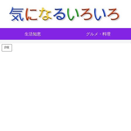
生活知恵
グルメ・料理
PR