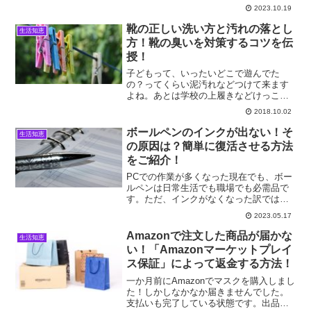
事が出てきてびっくりしますが、真偽は
2023.10.19
どうなんでしょうか。気になったいろい
ろを調べてみたので、よろしければお付
靴の正しい洗い方と汚れの落とし
生活知恵
き合い下さい。
方！靴の臭いを対策するコツを伝
授！
子どもって、いったいどこで遊んでた
の？ってくらい泥汚れなどつけて来ます
よね。あとは学校の上履きなどけっこう
洗う頻度が多く、汚れのしつこそうなの
2018.10.02
もあったりします。ここでは、子ども靴
や大人の靴の洗い方についてお伝えして
ボールペンのインクが出ない！そ
生活知恵
いきます。
の原因は？簡単に復活させる方法
をご紹介！
PCでの作業が多くなった現在でも、ボー
ルペンは日常生活でも職場でも必需品で
す。ただ、インクがなくなった訳ではな
いのに、何故か書けなくなって困った事
2023.05.17
はありませんか？今回は、そんな困った
時の対処法と、ボールペンを長持ちさせ
Amazonで注文した商品が届かな
生活知恵
る方法について調べてみ...
い！「Amazonマーケットプレイ
ス保証」によって返金する方法！
一か月前にAmazonでマスクを購入しまし
た！しかしなかなか届きませんでした。
支払いも完了している状態です。出品者