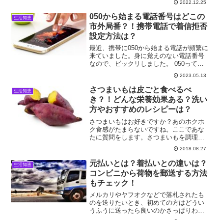
2022.12.25
のエグ味の正体は、「シュウ酸」です。
このシュウ酸は、体内でカルシウムや鉄
050から始まる電話番号はどこの
生活知恵
分と結合し、結石を作り出...
市外局番？！携帯電話で着信拒否
設定方法は？
最近、携帯に050から始まる電話が頻繁に
来ていました。身に覚えのない電話番号
なので、ビックリしました。 050って何
に？どこの市外局番？！ 調べる方法は？
2023.05.13
着信拒否の方法はないの？気になって調
べでみました。
さつまいもは皮ごと食べるべ
生活知恵
き？！どんな栄養効果ある？洗い
方やおすすめのレシピーは？
さつまいもはお好きですか？あのホクホ
ク食感がたまらないですね。ここであな
たに質問をします。さつまいもを調理し
ている時、皮は捨てますか？それとも皮
2018.08.27
ごと食べますか？実は、さつまいもの皮
には私たちが想像している以上に豊富な
元払いとは？着払いとの違いは？
生活知恵
栄養が含まれていますよ。...
コンビニから荷物を郵送する方法
もチェック！
メルカリやヤフオクなどで落札されたも
のを送りたいとき、初めての方はどうい
うふうに送ったら良いのかさっぱりわか
りませんね。そこで今回は、最初につま