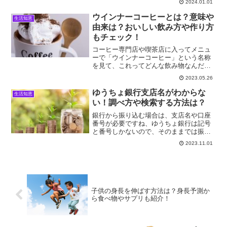
2024.01.01
ずきやすい元払いと着払いの違いや、コ
ンビニから荷物を郵送する方法をご紹介
ウインナーコーヒーとは？意味や
生活知恵
したいと思います。
由来は？おいしい飲み方や作り方
もチェック！
コーヒー専門店や喫茶店に入ってメニュ
ーで「ウインナーコーヒー」という名称
を見て、これってどんな飲み物なんだろ
う？と思った経験のある方は少なくない
2023.05.26
のではないでしょうか。そして、同じく
らい、コーヒーに、居酒屋のつきだしの
ゆうちょ銀行支店名がわからな
生活知恵
ようにウインナーソーセー...
い！調べ方や検索する方法は？
銀行から振り込む場合は、支店名や口座
番号が必要ですね、ゆうちょ銀行は記号
と番号しかないので、そのままでは振込
することは出来ません。他行からゆうち
2023.11.01
ょ銀行に振込をする場合、記号と番号を
支店名や口座番号に変換しないといけな
いので、経験無い方が、ゆ...
子供の身長を伸ばす方法は？身長予測か
ら食べ物やサプリも紹介！