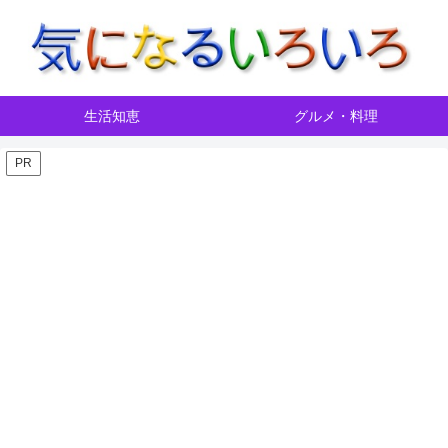
生活知恵
グルメ・料理
PR