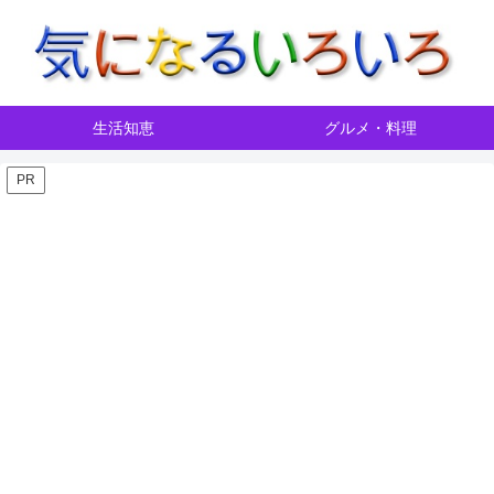
生活知恵
グルメ・料理
PR