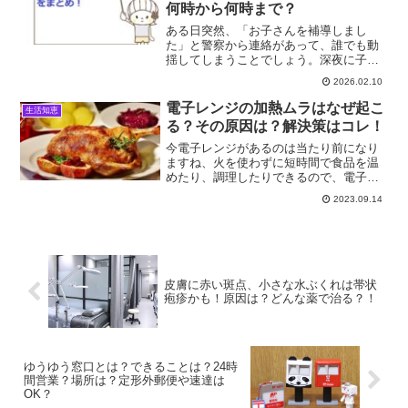
何時から何時まで？
ある日突然、「お子さんを補導しまし
た」と警察から連絡があって、誰でも動
揺してしまうことでしょう。深夜に子供
だけで街で徘徊していると警察に声を掛
2026.02.10
けられる、補導というものがあります。
補導って何？小学生・中学生・高校生の
電子レンジの加熱ムラはなぜ起こ
生活知恵
補導時間は？そこで今回は小...
る？その原因は？解決策はコレ！
今電子レンジがあるのは当たり前になり
ますね、火を使わずに短時間で食品を温
めたり、調理したりできるので、電子レ
ンジのない家庭を探すほうが難しいので
2023.09.14
はないでしょうか。但し、時に電子レン
ジで加熱したら、「表面は熱いのに中は
冷えたまま」ということが...
皮膚に赤い斑点、小さな水ぶくれは帯状
疱疹かも！原因は？どんな薬で治る？！
ゆうゆう窓口とは？できることは？24時
間営業？場所は？定形外郵便や速達は
OK？