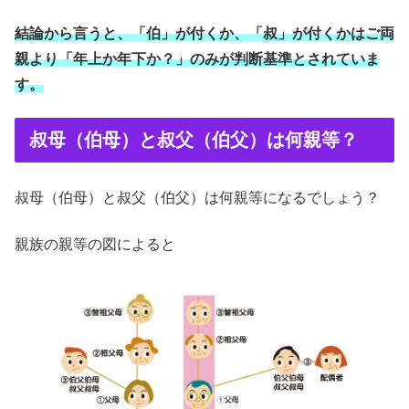
結論から言うと、「伯」が付くか、「叔」が付くかはご両
親より「年上か年下か？」のみが判断基準とされていま
す。
叔母（伯母）と叔父（伯父）は何親等？
叔母（伯母）と叔父（伯父）は何親等になるでしょう？
親族の親等の図によると