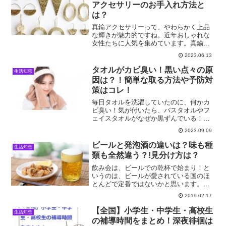
ビスPayPa...
アクセサリーのお手入れ方法と
は？
真鍮アクセサリーって、やわらかく上品
な輝きが魅力的ですね。近年おしゃれな
女性たちに人気を集めています。真鍮っ
てどんな素材？成分は？錆びた真鍮アク
2023.06.13
セサリーの輝きを取り戻す方法ってある
の？等々よくわからない方がいるかと思
タオルがカビ臭い！黒い点々の原
生活知恵
います。そこで今回は、真...
因は？！簡単な取る方法や予防対
策はコレ！
毎日タオルを洗濯していたのに、何かカ
ビ臭い！気が付いたら、バスタオルやフ
ェイスタオルがなぜか黒ずんでいる！も
しかしてこの黒い点々はカビ！？ちゃん
2023.09.09
と洗濯しているはずなのに、なぜカビ
が？どうやって取るの？対策方法は？そ
ビールと発泡酒の違いは？味も種
生活知恵
こで今回はタオルの臭いの原...
類も全然違う？!見分け方は？
飲み会は、ビールでの乾杯で始まり！と
いうのは、ビールが愛されている国のほ
とんどで定番ではないかと思います。ビ
ールは紀元前4000年頃にシュメール人に
2019.02.17
よって作られた後ずっと愛されている第
一線のアルコール飲料ですが、日本では
【全国】小学生・中学生・高校生
生活知恵
そのビールの立ち位置...
の補導時間をまとめ！深夜徘徊は