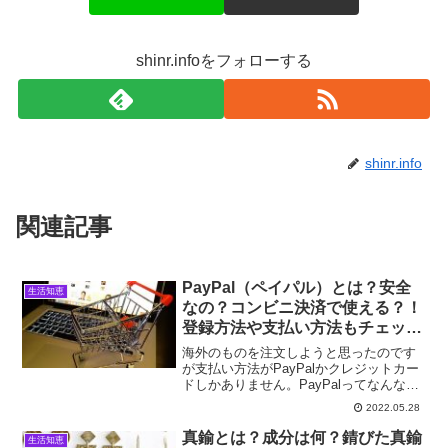
shinr.infoをフォローする
shinr.info
関連記事
PayPal（ペイパル）とは？安全
生活知恵
なの？コンビニ決済で使える？！
登録方法や支払い方法もチェッ
ク！
海外のものを注文しようと思ったのです
が支払い方法がPayPalかクレジットカー
ドしかありません。PayPalってなんな
の？安全なの？どうやって支払うんです
2022.05.28
か？コンビニで利用できるって本当？世
界中で使われているオンライン決済サー
真鍮とは？成分は何？錆びた真鍮
生活知恵