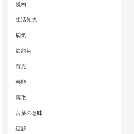
漫画
生活知恵
病気
節約術
育児
芸能
薄毛
言葉の意味
話題