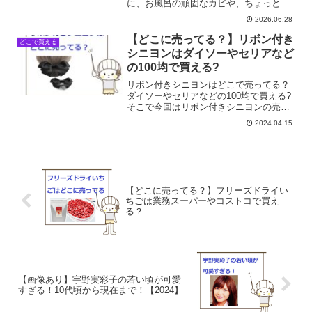
に、お風呂の頑固なカビや、ちょっと油
断していたら壁の隅に発生していたりす
2026.06.28
ると、すぐにでもどうにかしたい気持ち
でいっぱいになります。私も先日、SNS
【どこに売ってる？】リボン付き
どこで買える
で「すごく効く！」と評...
シニヨンはダイソーやセリアなど
の100均で買える?
リボン付きシニヨンはどこで売ってる？
ダイソーやセリアなどの100均で買える?
そこで今回はリボン付きシニヨンの売っ
てる場所を調べてみました。
2024.04.15
【どこに売ってる？】フリーズドライい
ちごは業務スーパーやコストコで買え
る？
【画像あり】宇野実彩子の若い頃が可愛
すぎる！10代頃から現在まで！【2024】