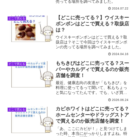
売ってる場所を調べてみました。
2024.07.22
【どこに売ってる？】ウイスキー
どこで買える
ボンボンはどこで買える？取扱店
は？
ウイスキーボンボンはどこで買える？取
扱店は？そこで今回はウイスキーボンボ
ンの売ってる場所を調べてみました。
2024.04.16
もちきびはどこに売ってる？スー
どこで買える
パーやカルディで買えるのか販売
店舗を調査！
最近、健康志向の友達が「もちきび」を
料理に使ってるって聞いて、私もちょっ
と気になってたんです。でも、いざ買お
うと思っても、スーパーのどこに置いて
2026.06.24
あるか、そもそも売ってるのかも曖昧
で…。SNSで見たレシピを試したかった
カビホワイトはどこに売ってる？
どこで買える
のに、肝心のもちきびが見...
ホームセンターやドラッグストア
で買えるのか販売店舗を調査！
「あ、ここにカビが！」と見つけてしま
った時、本当にがっかりしますよね。特