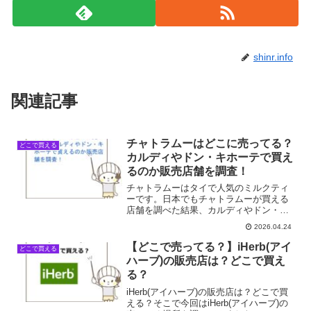
shinr.info
関連記事
チャトラムーはどこに売ってる？
どこで買える
カルディやドン・キホーテで買え
るのか販売店舗を調査！
チャトラムーはタイで人気のミルクティ
ーです。日本でもチャトラムーが買える
店舗を調べた結果、カルディやドン・キ
ホーテで手軽に購入することができま
2026.04.24
す。チャトラムーが買える店舗一覧店舗
名販売状況カルディ◎ドン・キホーテ
【どこで売ってる？】iHerb(アイ
どこで買える
◎Amazon◎楽天◎チャト...
ハーブ)の販売店は？どこで買え
る？
iHerb(アイハーブ)の販売店は？どこで買
える？そこで今回はiHerb(アイハーブ)の