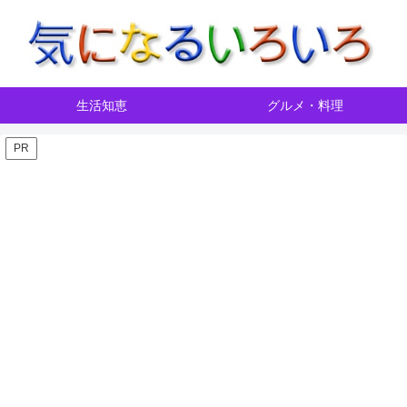
生活知恵
グルメ・料理
PR