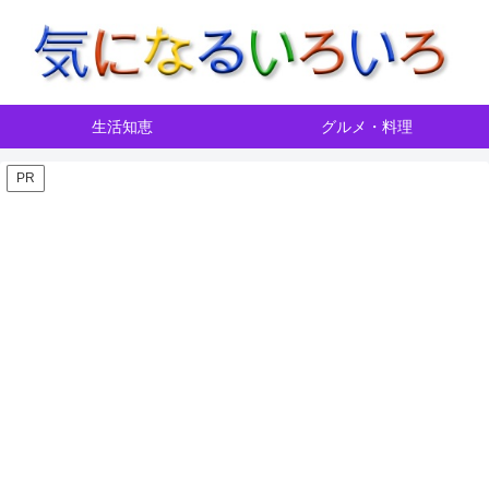
生活知恵
グルメ・料理
PR