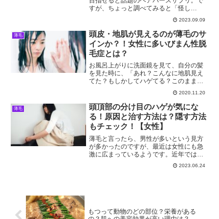
目指せると話題のヘアバースサプリ。で
すが、ちょっと調べてみると「怪し
い」・「効果ない」といった気になるワ
2023.09.09
ードがチラホラあって不安に思っている
方もいるのではないでしょうか。そこで
頭皮・地肌が見えるのが薄毛のサ
薄毛
本記事では、ヘアバースサプリ...
インか？！女性に多いびまん性脱
毛症とは？
お風呂上がりに洗面鏡を見て、自分の髪
を見た時に、「あれ？こんなに地肌見え
てた？もしかしてハゲてる？このまま進
行していたらどうしよう！」と不安でし
2020.11.20
かたがないですね。頭部全体の髪の毛が
薄くなったり、地肌が透けて見えたりし
頭頂部の分け目のハゲが気にな
薄毛
ている場合、「びまん性脱...
る！原因と治す方法は？隠す方法
もチェック！【女性】
薄毛と言ったら、男性が多いという見方
が多かったのですが、最近は女性にも急
激に広まっているようです。近年では女
性の約10人に1人が薄毛に悩まされている
2023.06.24
とも言われています。特に女性の場合、
更年期になった途端、急に抜け毛が多く
なり、気がつけば、頭...
もつって動物のどの部位？栄養がある
の？肌への美容効果が高い理由は？