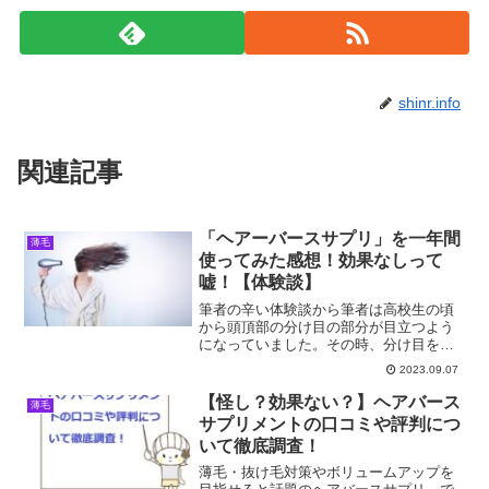
shinr.info
関連記事
「ヘアーバースサプリ」を一年間
薄毛
使ってみた感想！効果なしって
嘘！【体験談】
筆者の辛い体験談から筆者は高校生の頃
から頭頂部の分け目の部分が目立つよう
になっていました。その時、分け目を変
えるなどしてごまかしていました。若い
2023.09.07
頃はそれで何とかなっていましたが、30
代後半になってくると抜け毛も増えて、
【怪し？効果ない？】ヘアバース
薄毛
頭頂部の薄さが気になる...
サプリメントの口コミや評判につ
いて徹底調査！
薄毛・抜け毛対策やボリュームアップを