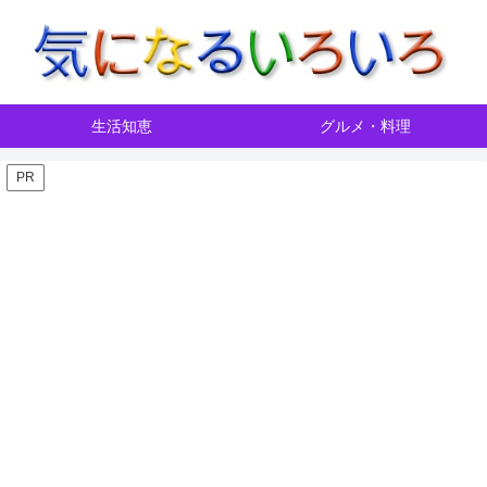
生活知恵
グルメ・料理
PR