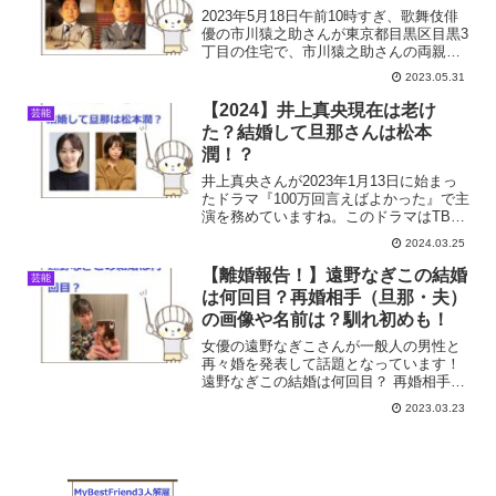
2023年5月18日午前10時すぎ、歌舞伎俳
優の市川猿之助さんが東京都目黒区目黒3
丁目の住宅で、市川猿之助さんの両親と
ともに倒れているのが見つかりました。
2023.05.31
三人は自宅で倒れており、猿之助さんが
倒れていた場所の近くのキャンバスには
【2024】井上真央現在は老け
芸能
遺書のような書...
た？結婚して旦那さんは松本
潤！？
井上真央さんが2023年1月13日に始まっ
たドラマ『100万回言えばよかった』で主
演を務めていますね。このドラマはTBS
で放送され、『花より男子2』以来の16年
2024.03.25
ぶりの出演として話題になっています。
井上真央さん現在の姿が老けた？松本潤
【離婚報告！】遠野なぎこの結婚
芸能
さんと結...
は何回目？再婚相手（旦那・夫）
の画像や名前は？馴れ初めも！
女優の遠野なぎこさんが一般人の男性と
再々婚を発表して話題となっています！
遠野なぎこの結婚は何回目？ 再婚相手
（旦那・夫）の画像や名前、馴れ初め
2023.03.23
は？そこで今回遠野なぎこさんの再婚相
手について調査しました。追記：２週間
のスピード離婚！遠野は「...