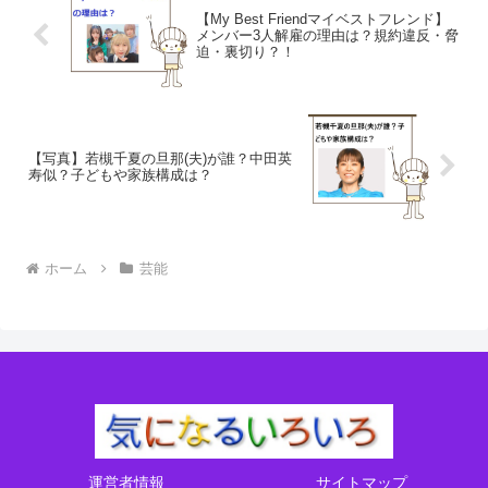
【My Best Friendマイベストフレンド】
メンバー3人解雇の理由は？規約違反・脅
迫・裏切り？！
【写真】若槻千夏の旦那(夫)が誰？中田英
寿似？子どもや家族構成は？
ホーム
芸能
運営者情報
サイトマップ