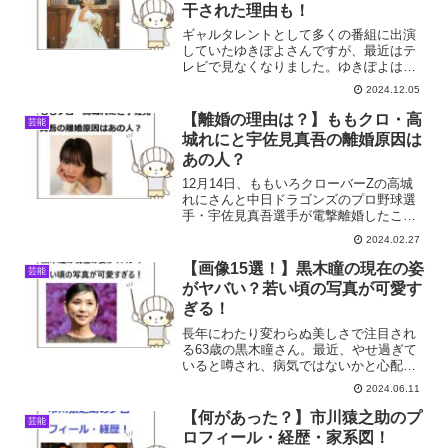
干された理由も！
ギャルタレントとして多くの番組に出演
していたゆきぽよさんですが、最近はテ
レビで見なくなりました。ゆきぽよは結
婚して旦那は誰？現在の仕事は？芸能界
2024.12.05
で干された理由は？そこで今回は、ゆき
ぽよさんについて調査しました。
【離婚の理由は？】ももクロ・高
芸能
城れにと宇佐見真吾の離婚原因は
あの人？
12月14日、ももいろクローバーZの高城
れにさんと中日ドラゴンズのプロ野球選
手・宇佐見真吾選手が電撃離婚したこと
が報じられました。高城れにさんと宇佐
2024.02.27
見真吾選手が2022年11月6日に結婚した
と発表しましたが、たった1年1ヶ月で結
【画像15選！】黒木瞳の現在の姿
芸能
婚生活にピリ...
がヤバい？若い頃の写真が可愛す
ぎる！
長年にわたり変わらぬ美しさで注目され
る63歳の黒木瞳さん。最近、やせ過ぎて
いると噂され、病気ではないかと心配さ
れており、痩せすぎて顔立ちが変わった
2024.06.11
のではないかとも言われています。そこ
で今回は、若いころから現在に至るまで
【何があった？】市川猿之助のプ
芸能
の黒木瞳さんを時系列に...
ロフィール・経歴・家系図！