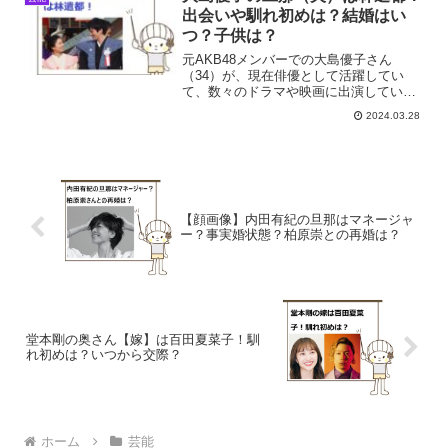
出会いや馴れ初めは？結婚はい
つ？子供は？
元AKB48メンバーでの大島優子さん
（34）が、現在俳優として活躍してい
て、数々のドラマや映画に出演していま
す。大島優子の旦那（夫）は誰？出会い
2024.03.28
や馴れ初めは？結婚はいつ？子供は？そ
こで今回は大島優子さんと旦那さんにつ
いて取り上げていきます。
【顔画像】内田有紀の旦那はマネージャ
ー？事実婚状態？柏原崇との再婚は？
堂本剛の奥さん【嫁】は百田夏菜子！馴
れ初めは？いつから交際？
ホーム
芸能