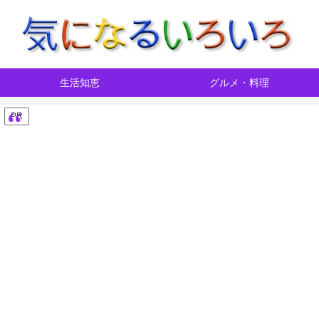
生活知恵
グルメ・料理
PR