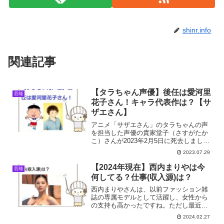
shinr.info
関連記事
【タラちゃん声優】後任は愛河里
芸能
花子さん！キャラ代表作は？【サ
ザエさん】
アニメ「サザエさん」のタラちゃんの声
を担当した声優の貴家堂子（さすがたか
こ）さんが2023年2月5日に死去しまし
た。フジテレビは26日、「タラちゃん」
2023.07.29
声の後任は声優の愛河里花子さんと発表
しました。愛河里花子さんはどんな声を
【2024年現在】西内まりやは今
芸能
している？そこで今...
何してる？仕事(収入源)は？
西内まりやさんは、以前ファッション雑
誌の専属モデルとして活躍し、女性から
の支持も高かったですね。ただし最近で
は、テレビなどのメディアでの露出が減
2024.02.27
少しています。西内まりやさん、最近ど