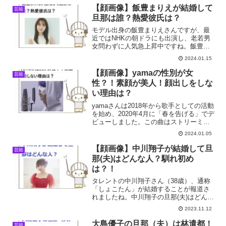
うしてるの？見かけないけど、何してる
【顔画像】飯豊まりえが結婚して
芸能
のかな？そこで今回は西内...
旦那は誰？熱愛彼氏は？
モデル出身の飯豊まりえさんですが、最
近ではNHKの朝ドラにも出演し、老若男
女問わずに人気急上昇中ですね。飯豊ま
りえさんは結婚している？熱愛彼氏は
2024.01.15
誰？そこで今回は飯豊まりえさんの結婚
や彼氏について調査しました。
【顔画像】yamaの性別が女
芸能
性？！素顔が美人！顔出しをしな
い理由は？
yamaさんは2018年から歌手としての活動
を始め、2020年4月に「春を告げる」でデ
ビューしました。この曲はストリーミン
グで1億回以上再生され、非常に人気があ
2024.01.05
ります。yamaさんは圧倒的な歌唱力で注
目を集めていますが、その顔を公開して
【顔画像】中川翔子が結婚して旦
芸能
おら...
那(夫)はどんな人？馴れ初め
は？！
タレントの中川翔子さん（38歳）、通称
「しょこたん」が結婚することが報道さ
れましたね。中川翔子の旦那(夫)はどんな
人？馴れ初めは？そこで今回は、中川翔
2023.11.12
子さん旦那(夫)について調査しました。
大島優子の旦那（夫）は林遣都！
芸能