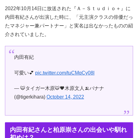
2022年10月14日に放送された『Ａ－Ｓｔｕｄｉｏ＋』に
内田有紀さんが出演した時に、「元主演クラスの俳優だっ
たマネジャー兼パートナー」と実名は出なかったものの紹
介されていました。
内田有紀
可愛い💕
pic.twitter.com/tuCMqCy08l
— 🐯タイガー木原🐯🖤木原文人🍌バナナ
(@tigerkihara)
October 14, 2022
内田有紀さんと柏原崇さんの出会いや馴れ
初めは？