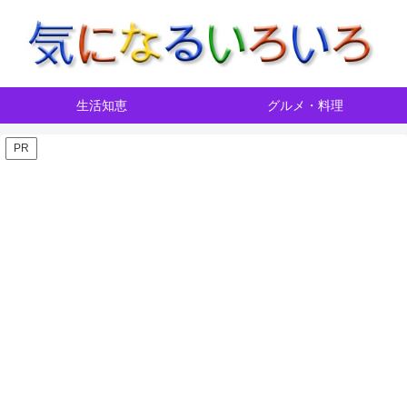
生活知恵
グルメ・料理
PR