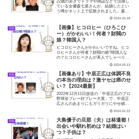
22歳の若さでドラマや雑誌などで活躍し
ている女優森七菜さんが、結婚したとい
う噂がネット上で拡散されました。森七
菜は本当に結婚しているの?旦那は誰？仲
2024.03.28
野太賀との噂の真相は？そこで今回は森
七菜さんは本当に結婚しているか?旦那は
【画像】ヒコロヒー（ひろこひ
芸能
誰？仲野太賀との噂...
ー）がかわいい！何者？財閥の
娘？韓国人？
ヒコロヒーさんがかわいいですね。ヒコ
ロヒーさんが何者？財閥の娘?韓国人な
の？ヒコロヒーさんが美人でしゃべりが
達者な芸人さんですが、韓国人というウ
2024.03.13
ワサや本名についてのウワサが絶えませ
ん。そこで今回は、ヒコロヒーさんにつ
【画像あり】中居正広は体調不良
芸能
いて調査しました。
の本当の理由は？激ヤセは癌のせ
い？【2024最新】
2022年12月11日放送の「中居正広のプロ
野球珍プレー好プレー大賞」で、中居正
広さんのあまりにもガリガリにやせ細っ
たその姿にネットが衝撃を受けました。
2024.02.22
2023年1月に病気療養から復帰された中居
正広さんですが、現在に至るまで本人か
大島優子の旦那（夫）は林遣都！
芸能
ら具体的な...
出会いや馴れ初めは？結婚はい
つ？子供は？