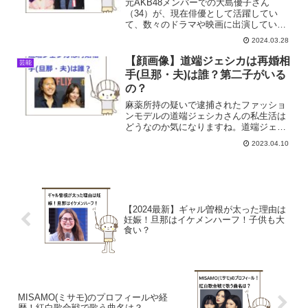
元AKB48メンバーでの大島優子さん
（34）が、現在俳優として活躍してい
て、数々のドラマや映画に出演していま
す。大島優子の旦那（夫）は誰？出会い
2024.03.28
や馴れ初めは？結婚はいつ？子供は？そ
こで今回は大島優子さんと旦那さんにつ
【顔画像】道端ジェシカは再婚相
芸能
いて取り上げていきます。
手(旦那・夫)は誰？第二子がいる
の？
麻薬所持の疑いで逮捕されたファッショ
ンモデルの道端ジェシカさんの私生活は
どうなのか気になりますね。道端ジェシ
カは再婚相手(旦那・夫)は誰？第二子がい
2023.04.10
るの？そこで今回は道端ジェシカは再婚
相手(旦那・夫)や子供について調査しまし
た。
【2024最新】ギャル曽根が太った理由は
妊娠！旦那はイケメンハーフ！子供も大
食い？
MISAMO(ミサモ)のプロフィールや経
歴！紅白歌合戦で歌う曲名は？