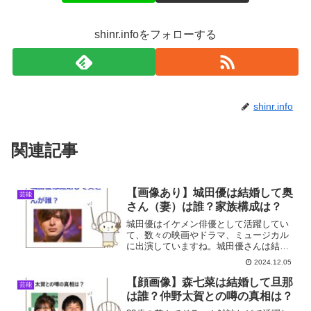
shinr.infoをフォローする
shinr.info
関連記事
【画像あり】城田優は結婚して奥
芸能
さん（妻）は誰？家族構成は？
城田優はイケメン俳優として活躍してい
て、数々の映画やドラマ、ミュージカル
に出演していますね。城田優さんは結婚
しているというの噂がありますが、本当
2024.12.05
ですか？そこで今回は城田優さんは結婚
して奥さん（妻）が誰？家族構成などに
【顔画像】森七菜は結婚して旦那
芸能
ついて調査しました。
は誰？仲野太賀との噂の真相は？