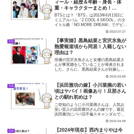
ィール・経歴＆年齢・身長・体
重・キャラクターまとめ！
【2023年最新】
BTSとは？「BTS」は2013年6月13日に
ミニアルバム「2 COOL 4 SKOOL」のタ
イトル曲「NO MORE DREAM」でデビュ
ーした、韓国の7人組男性アイドルグルー
2023.07.27
プ。「BTS」は「Bang Tan
Sonyeondan（防弾...
【事実婚】黒島結菜と宮沢氷魚が
芸能
熱愛報道頃から同居！入籍しない
理由は？
俳優の宮沢氷魚さんと女優の黒島結菜さ
んが事実婚をしていることが発表されま
した。さらに、黒島結菜さんが妊娠して
いることも明らかになりました。二人は
2024.03.08
婚姻届を提出せず、共同生活を送りなが
ら子供を育てていくとコメントされてい
【浜田雅功の嫁】小川菜摘の若い
芸能
ます。黒島結菜さんと宮沢...
頃はヤバイ！画像あり！旦那さん
との馴れ初めは？
ご存知のように小川菜摘さんは、人気お
笑い芸人の浜田雅功さんの嫁です。最近
浜田雅功にパパ活不倫スキャンダルで、
小川菜摘さんが注目を集めています。 小
2024.04.08
川菜摘さんの若い頃はどんな顔？ パパ活
の不倫相手は小川菜摘さんの若い頃にも
【2024年現在】西内まりやは今
芸能
似ているって本当？そ...