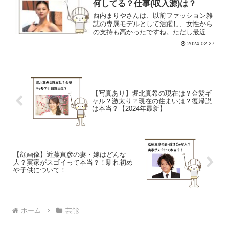
何してる？仕事(収入源)は？
西内まりやさんは、以前ファッション雑
誌の専属モデルとして活躍し、女性から
の支持も高かったですね。ただし最近で
は、テレビなどのメディアでの露出が減
2024.02.27
少しています。西内まりやさん、最近ど
うしてるの？見かけないけど、何してる
のかな？そこで今回は西内...
【写真あり】堀北真希の現在は？金髪ギ
ャル？激太り？現在の住まいは？復帰説
は本当？【2024年最新】
【顔画像】近藤真彦の妻・嫁はどんな
人？実家がスゴイって本当？！馴れ初め
や子供について！
ホーム
芸能