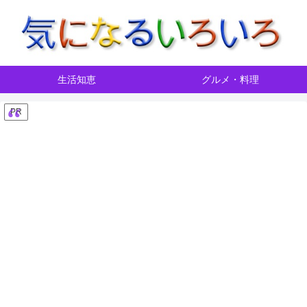
生活知恵
グルメ・料理
PR