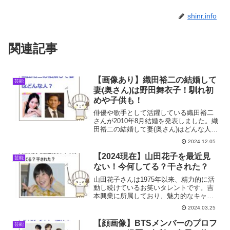
shinr.info
関連記事
【画像あり】織田裕二の結婚して
芸能
妻(奥さん)は野田舞衣子！馴れ初
めや子供も！
俳優や歌手として活躍している織田裕二
さんが2010年8月結婚を発表しました。織
田裕二の結婚して妻(奥さん)はどんな人？
馴れ初めや子供は？そこで今回は織田裕
2024.12.05
二さんの妻(奥さん)や子供について調査し
ました。
【2024現在】山田花子を最近見
芸能
ない！今何してる？干された？
山田花子さんは1975年以来、精力的に活
動し続けているお笑いタレントです。吉
本興業に所属しており、魅力的なキャラ
クターで視聴者からは「花ちゃん」とい
2024.03.25
う愛称で親しまれています。山田花子を
最近見ない！今何してる？干された？そ
【顔画像】BTSメンバーのプロフ
芸能
こで今回は山田花子さ...