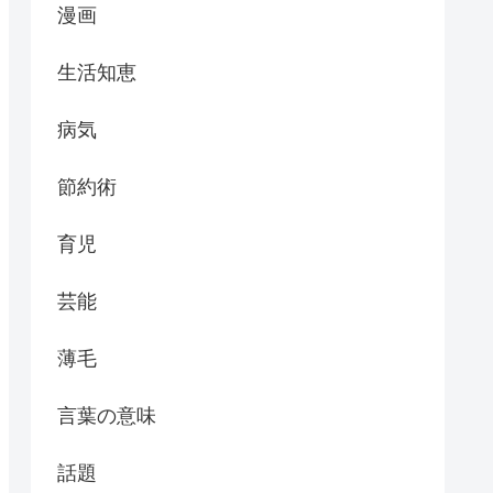
漫画
生活知恵
病気
節約術
育児
芸能
薄毛
言葉の意味
話題