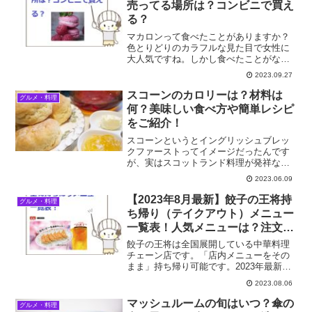
売ってる場所は？コンビニで買え
る？
マカロンって食べたことがありますか？
色とりどりのカラフルな見た目で女性に
大人気ですね。しかし食べたことがない
という方も多いようです。 マカロンって
2023.09.27
何？売ってる場所は？コンビニで買え
る？ どんな食べ物？ 作り方や材料は？
スコーンのカロリーは？材料は
グルメ・料理
等々、知りたいですね。...
何？美味しい食べ方や簡単レシピ
をご紹介！
スコーンというとイングリッシュブレッ
クファーストってイメージだったんです
が、実はスコットランド料理が発祥なん
だそうです。ここ数年人気で、パン屋さ
2023.06.09
んは勿論、コンビニでも売っていないと
ころはない位ポピュラーな食べ物になっ
【2023年8月最新】餃子の王将持
グルメ・料理
たスコーン。そんなスコー...
ち帰り（テイクアウト）メニュー
一覧表！人気メニューは？注文方
法も！
餃子の王将は全国展開している中華料理
チェーン店です。「店内メニューをその
まま」持ち帰り可能です。2023年最新の
餃子の王将テイクアウト（お持ち帰り）
2023.08.06
メニューは一覧表で紹介します。
マッシュルームの旬はいつ？傘の
グルメ・料理