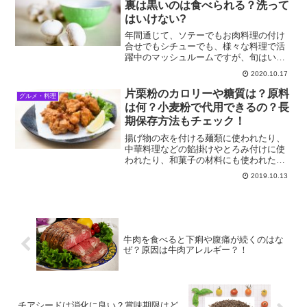
裏は黒いのは食べられる？洗って
はいけない?
年間通じて、ソテーでもお肉料理の付け
合せでもシチューでも、様々な料理で活
躍中のマッシュルームですが、旬はいつ
でしょうか？加熱調理したマッシュルー
2020.10.17
ムも美味しいですが、生のマッシュルー
ムにも独特の風味があって、食べないで
片栗粉のカロリーや糖質は？原料
グルメ・料理
いるのはもったいない位の...
は何？小麦粉で代用できるの？長
期保存方法もチェック！
揚げ物の衣を付ける麺類に使われたり、
中華料理などの餡掛けやとろみ付けに使
われたり、和菓子の材料にも使われたり
して、お料理には欠かせない「片栗
2019.10.13
粉」。いろんなものに使われているだけ
に、カロリーや糖質などは気になるとこ
ろですね。また、一度にたくさ...
牛肉を食べると下痢や腹痛が続くのはな
ぜ？原因は牛肉アレルギー？！
チアシードは消化に良い？賞味期限はど