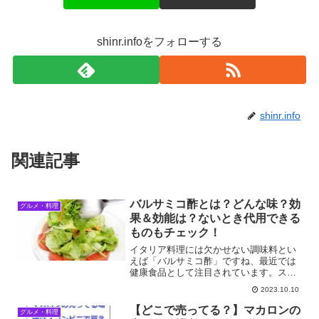
shinr.infoをフォローする
shinr.info
関連記事
バルサミコ酢とは？どんな味？効
グルメ・料理
果＆効能は？ないとき代用できる
ものもチェック！
イタリア料理には欠かせない調味料とい
えば「バルサミコ酢」ですね、最近では
健康食品として注目されています。スー
パーなどに置かれていることも多く、手
2023.10.10
軽に購入することができるようになりま
した。今回はバルサミコ酢が持つ健康効
【どこで売ってる？】マカロンの
グルメ・料理
果や、使い方、ないときの...