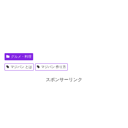
グルメ・料理
マジパン とは
マジパン 作り方
スポンサーリンク