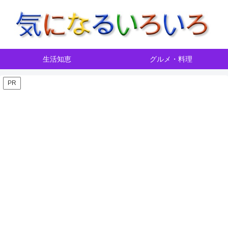
生活知恵
グルメ・料理
PR