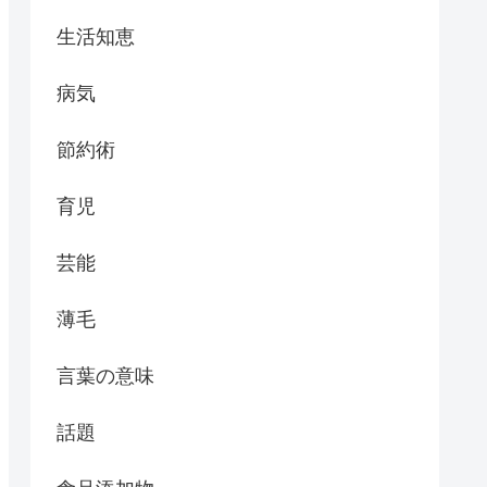
生活知恵
病気
節約術
育児
芸能
薄毛
言葉の意味
話題