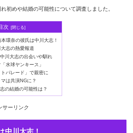
馴れ初めや結婚の可能性について調査しました。
目次
】橋本環奈の彼氏は中川大志！
川大志の熱愛報道
中川大志の出会いや馴れ
マ「水球ヤンキース」
イトパレード」で親密に
マは共演NGに？
志の結婚の可能性は？
ンサーリンク
氏は中川大志！