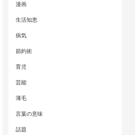
漫画
生活知恵
病気
節約術
育児
芸能
薄毛
言葉の意味
話題