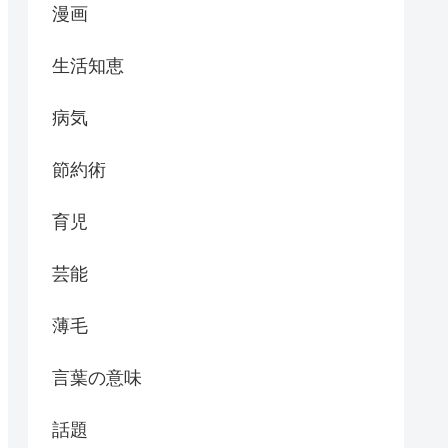
漫画
生活知恵
病気
節約術
育児
芸能
薄毛
言葉の意味
話題