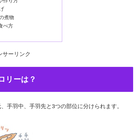
や作り方
げ
の煮物
食べ方
ンサーリンク
ロリーは？
元、手羽中、手羽先と3つの部位に分けられます。