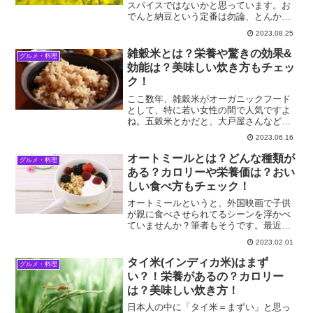
スパイスではないかと思っています。お
でんと納豆という定番は勿論、とんかつ
やしゅうまいなどの料理、ホッドドッグ
2023.08.25
やハンバーガーのトッピングなど、使い
過ぎると鼻がツンツンしますが、それで
雑穀米とは？栄養や驚きの効果&
グルメ・料理
もついつい使ってしまう、...
効能は？美味しい炊き方もチェッ
ク！
ここ数年、雑穀米がオーガニックフード
として、特に若い女性の間で人気ですよ
ね。五穀米とかだと、大戸屋さんなど、
白いご飯と変更する事が出来るようにな
2023.06.16
っているレストランも増えています。今
回のこの記事で、雑穀米のいろいろをも
オートミールとは？どんな種類が
グルメ・料理
っと知って、美容と健康に...
ある？カロリーや栄養価は？おい
しい食べ方もチェック！
オートミールというと、外国映画で子供
が親に食べさせられてるシーンを浮かべ
ていませんか？筆者もそうです。最近こ
のオートミールがダイエットに良い、と
2023.02.01
注目されています。日本の食卓にはあま
り馴染みのなさそうなこのオートミール
タイ米(インディカ米)はまず
グルメ・料理
のいろいろに、今回は迫っ...
い？！栄養があるの？カロリー
は？美味しい炊き方！
日本人の中に「タイ米＝まずい」と思っ