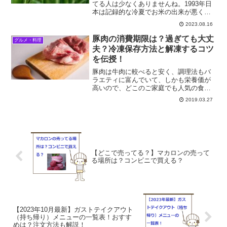
てる人は少なくありませんね。1993年日
本は記録的な冷夏でお米の出来が悪く、
翌年の1994年に「日本国内で米不足」に
2023.08.16
なり、日本政府は、急遽「タイ米を輸
入」しました、しかし、このタイ米がと
豚肉の消費期限は？過ぎても大丈
グルメ・料理
ても不味かった！な...
夫？冷凍保存方法と解凍するコツ
を伝授！
豚肉は牛肉に較べると安く、調理法もバ
ラエティに富んでいて、しかも栄養価が
高いので、どこのご家庭でも人気の食材
ではないかと思います。でも、消費期限
2019.03.27
が、他のお肉に較べると早い、という事
も聞きますよね。実際のところはどうな
のでしょうか。豚肉の消費...
【どこで売ってる？】マカロンの売って
る場所は？コンビニで買える？
【2023年10月最新】ガストテイクアウト
（持ち帰り）メニューの一覧表！おすす
めは？注文方法も解説！