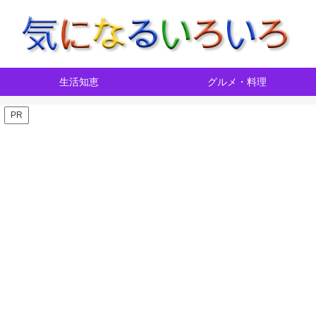
生活知恵
グルメ・料理
PR