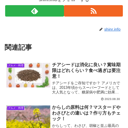
shinr.info
関連記事
チアシードは消化に良い？賞味期
グルメ・料理
限はどれくらい？食べ過ぎは要注
意！
チアシードをご存知ですか？ アメリカで
は、2013年頃からスーパーフードとして
大人気となって、糖尿病や肥満に効果的
と言われています。 日本でも注目が高ま
2023.08.30
って、一時は雑誌、テレビなどで取り上
げられましたね。 そもそもチアシードと
からしの原料は何？マスタードや
グルメ・料理
は何？栄養価は...
わさびとの違いは？作り方もチェ
ック！
からしって、わさび、胡椒と並ぶ最高の