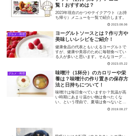
覧！おすすめは？
2023年現在のかつやテイクアウト（お持
ち帰り）メニューを一覧で紹介します。
2023.08.06
ヨーグルトソースとは？作り方や
グルメ・料理
美味しいレシピをご紹介！
健康食品の代表ともいえるヨーグルトで
すが、健康や美容のために毎朝食べてい
る人が多いと思います。そんなヨーグル
トですが、作ったソースが意外に肉、
2023.05.22
卵、野菜など、いろんな料理に合いま
す。ヘルシーで美味しくてダイエットや
味噌汁（1杯分）のカロリーや栄
グルメ・料理
健康を気に掛ける女性にとって...
養は？味噌汁の作り置きの保存方
法と日持ちについて！
味噌汁は毎日食べていますか？気温が高
い時期にあまり温かい物は食べたくな
い、という理由で、夏場は食べないとい
う人も多いかも知れませんが、それはち
2019.08.27
ょっともったいないです。味噌汁は、熱
中症の予防に効果的で、簡単に大量に作
れてしかも栄養価が高く、と...