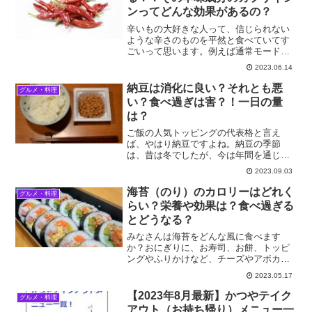
ンってどんな効果があるの？
辛いもの大好きな人って、信じられない
ような辛さのものを平然と食べていてす
ごいって思います。例えば通常モードで
も十分辛いカレーを3倍、更に10倍の辛さ
2023.06.14
にしたものをもりもり食べている姿をす
ると、感嘆を通り越して尊敬の念さえ感
納豆は消化に良い？それとも悪
グルメ・料理
じてしまいます。ただ...
い？食べ過ぎは害？！一日の量
は？
ご飯の人気トッピングの代表格と言え
ば、やはり納豆ですよね。納豆の季節
は、昔は冬でしたが、今は年間を通じて
手軽に食べられます。何年か前に、生活
2023.09.03
情報系の番組で納豆はダイエットに良い
という情報が流れた時、スーパーやコン
海苔（のり）のカロリーはどれく
グルメ・料理
ビニの棚から納豆が一斉に姿を...
らい？栄養や効果は？食べ過ぎる
とどうなる？
みなさんは海苔をどんな風に食べます
か？おにぎりに、お寿司、お餅、トッピ
ングやふりかけなど、チーズやアボカド
を巻いて食べるのも流行ってるとか。さ
2023.05.17
まざまな料理の引き立て役ともいえる海
苔。あまり海苔だけに注目することはな
【2023年8月最新】かつやテイク
グルメ・料理
いかもしれませんが、今回は...
アウト（お持ち帰り）メニュー一