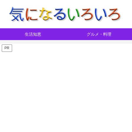
生活知恵
グルメ・料理
PR