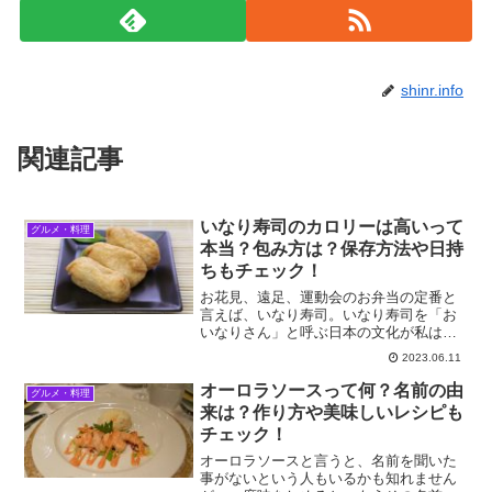
shinr.info
関連記事
いなり寿司のカロリーは高いって
グルメ・料理
本当？包み方は？保存方法や日持
ちもチェック！
お花見、遠足、運動会のお弁当の定番と
言えば、いなり寿司。いなり寿司を「お
いなりさん」と呼ぶ日本の文化が私はと
ても好きですが、いなり寿司も美味しく
2023.06.11
て好きです。ただ、実はあまり日持ちが
しないという情報を得て気になっていま
オーロラソースって何？名前の由
グルメ・料理
した。また、カロリーを気...
来は？作り方や美味しいレシピも
チェック！
オーロラソースと言うと、名前を聞いた
事がないという人もいるかも知れません