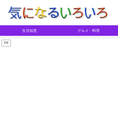
生活知恵
グルメ・料理
PR