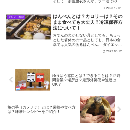
そして、加護亜衣さんが、ラー油でのダ
イエットに成功した事も話題になりまし
2023.12.01
た。でもラー油は油なのに、何故ダイエ
ット出来るのでしょうか。そして切らし
はんぺんとは？カロリーは？その
グルメ・料理
た時の代用品は？それ...
まま食べても大丈夫？冷凍保存方
法について！
おでんの欠かせない具としても、ちょっ
とした箸休めの一品としても、日本の食
卓では人気のあるはんぺん。 ダイエット
中の食材としてはどうなんだろう？ 生で
2023.06.12
食べた事はないけど食べても安全？ 冷凍
で保存できるの？その方法は？などにつ
いて伝えていきたい...
ゆうゆう窓口とは？できることは？24時
間営業？場所は？定形外郵便や速達は
OK？
亀の手（カメノテ）とは？栄養や食べ方
は？味噌汁レシピーをご紹介！