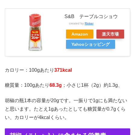
S&B テーブルコショウ
created by
Rinker
Amazon
楽天市場
Yahooショッピング
カロリー：100gあたり
371kcal
糖質量：100gあたり
68.3g
；小さじ1杯（2g）約1.3g、
胡椒の瓶1本の容量が20gです。一振りで1gにも満たない
と思います。たとえ1gあったとしても糖質量が0.7gくら
い、カロリーが4kcalくらい。