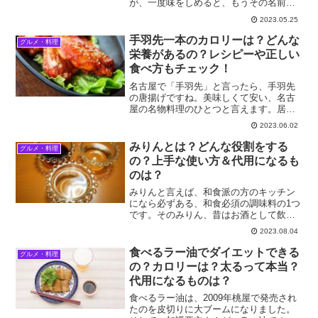
が、一度味をしめると、もうその名前を
忘れる事がなくなる位の、美味しい調味
2023.05.25
料です。という事で、今回は、色々な料
理に応用できるオーロラソースの作り方
手羽先一本のカロリーは？どんな
グルメ・料理
や、オーロラソースを使っ...
栄養があるの？レシピーや正しい
食べ方もチェック！
名古屋で「手羽先」と言ったら、手羽先
の唐揚げですね。美味しくて安い、名古
屋の名物料理のひとつと言えます。居酒
屋の看板メニューもやっはり手羽先の唐
2023.06.02
揚げです、美味しくて次から次に手を出
してしまいますね。この手羽先は鶏のど
みりんとは？どんな役割をする
グルメ・料理
の部位かご存じですか？こ...
の？上手な使い方＆代用になるも
のは？
みりんと言えば、和食派の方のキッチン
になら必ずある、和食必須の調味料の1つ
です。そのみりん、昔はお酒として飲ま
れていたのをご存知でしたか？今回は、
2023.08.04
みりんのいろいろについて、みりんをよ
り上手に使う事で、お料理をより美味し
食べるラー油でダイエットできる
グルメ・料理
く仕上げるコツを交えて...
の？カロリーは？太るって本当？
代用になるものは？
食べるラー油は、2009年桃屋で発売され
たのを皮切りに大ブームになりました。