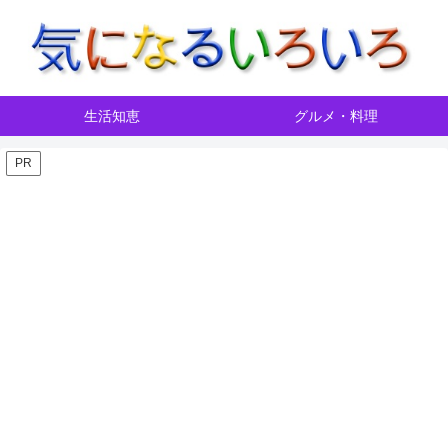
生活知恵
グルメ・料理
PR