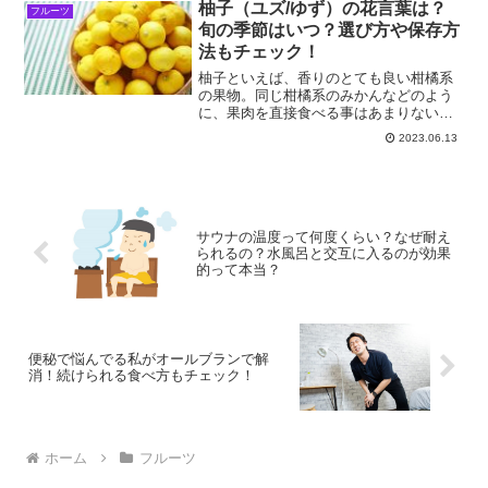
たっぷりと含まれているので、美意識の
柚子（ユズ/ゆず）の花言葉は？
フルーツ
高い女性たちに支持されて...
旬の季節はいつ？選び方や保存方
法もチェック！
柚子といえば、香りのとても良い柑橘系
の果物。同じ柑橘系のみかんなどのよう
に、果肉を直接食べる事はあまりないよ
うですが、薬味などでは大活躍の、そん
2023.06.13
な名脇役である柚子に迫ってみました。
サウナの温度って何度くらい？なぜ耐え
られるの？水風呂と交互に入るのが効果
的って本当？
便秘で悩んでる私がオールブランで解
消！続けられる食べ方もチェック！
ホーム
フルーツ