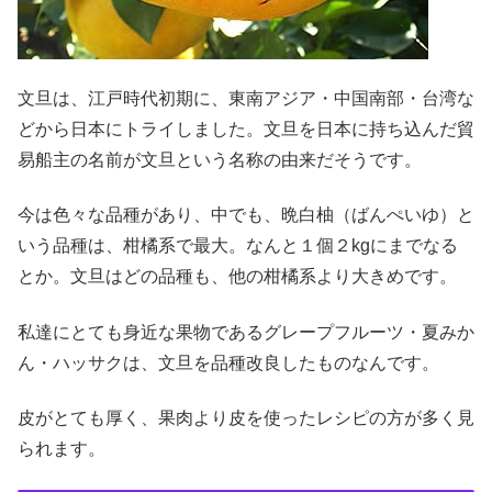
文旦は、江戸時代初期に、東南アジア・中国南部・台湾な
どから日本にトライしました。文旦を日本に持ち込んだ貿
易船主の名前が文旦という名称の由来だそうです。
今は色々な品種があり、中でも、晩白柚（ばんぺいゆ）と
いう品種は、柑橘系で最大。なんと１個２kgにまでなる
とか。文旦はどの品種も、他の柑橘系より大きめです。
私達にとても身近な果物であるグレープフルーツ・夏みか
ん・ハッサクは、文旦を品種改良したものなんです。
皮がとても厚く、果肉より皮を使ったレシピの方が多く見
られます。