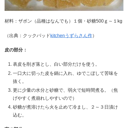
材料：ザボン（品種はなんでも）１個・砂糖500ｇ～１kg
（出典：クックパッド
kitchenうずらさん作
）
皮の部分：
表皮を削ぎ落とし、白い部分だけを使う。
一口大に切った皮を鍋に入れ、ゆでこぼして苦味を
抜く。
更に少量の水分と砂糖で、弱火で短時間煮る。（焦
げやすく煮崩れしやすいので）
砂糖が煮溶けたら火を止めて冷まし、２～３日漬け
込む。