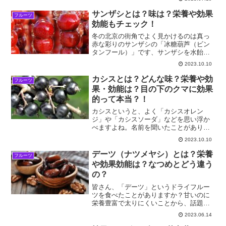
のブルーベリーもよく売られています
が、自宅で生のブルーベリーを冷凍する
サンザシとは？味は？栄養や効果
フルーツ
時の方法や、ブルーベリーの...
効能もチェック！
冬の北京の街角でよく見かけるのは真っ
赤な彩りのサンザシの「冰糖葫芦（ビン
タンフール）」です、サンザシを水飴で
コーティングし、串に刺し通して見た目
2023.10.10
はとてもきれいです。昨年筆者が中国に
行ったとき、「冰糖葫芦（ビンタンフー
カシスとは？どんな味？栄養や効
フルーツ
ル）」を食べる機会があっ...
果・効能は？目の下のクマに効果
的って本当？！
カシスというと、よく「カシスオレン
ジ」や「カシスソーダ」などを思い浮か
べますよね。名前を聞いたことがありま
すが、実物を見たことがないという人が
2023.10.10
多いのではないでしょうか？ カシスって
どんな果物？ 栄養や効能は？ 目の下のク
デーツ（ナツメヤシ）とは？栄養
フルーツ
マに効果的って本当？...
や効果効能は？なつめとどう違う
の？
皆さん、「デーツ」というドライフルー
ツを食べたことがありますか？甘いのに
栄養豊富で太りにくいことから、話題に
なって、今注目されているドライフルー
2023.06.14
ツです。さらに女性に嬉しい美容成分が