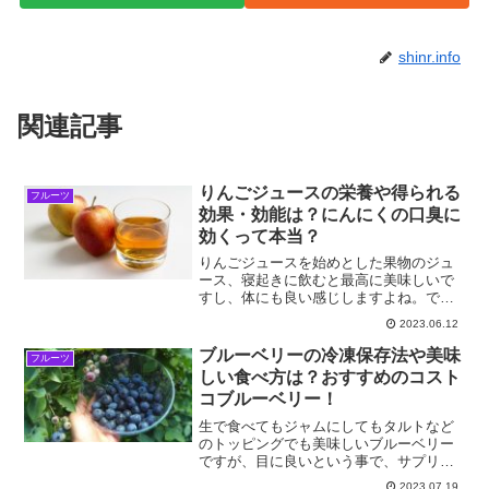
shinr.info
関連記事
りんごジュースの栄養や得られる
フルーツ
効果・効能は？にんにくの口臭に
効くって本当？
りんごジュースを始めとした果物のジュ
ース、寝起きに飲むと最高に美味しいで
すし、体にも良い感じしますよね。でも
実は、りんごジュースの効果は、食後に
2023.06.12
飲んだほうが強く体感できますよ。ま
た、効果効能も抜群。そんなりんごジュ
ブルーベリーの冷凍保存法や美味
フルーツ
ースの凄さについて、今回は...
しい食べ方は？おすすめのコスト
コブルーベリー！
生で食べてもジャムにしてもタルトなど
のトッピングでも美味しいブルーベリー
ですが、目に良いという事で、サプリメ
ントも多く流通しています。最近は冷凍
2023.07.19