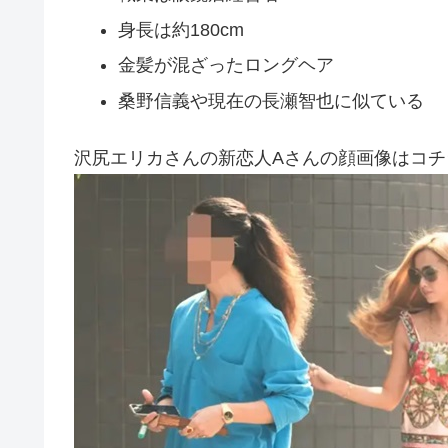
身長は約180cm
金髪が混ざったロングヘア
桑野信義や現在の長瀬智也に似ている
沢尻エリカさんの新恋人Aさんの顔画像はコチ