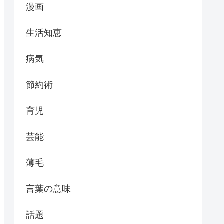
漫画
生活知恵
病気
節約術
育児
芸能
薄毛
言葉の意味
話題