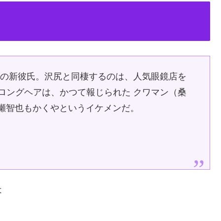
尻の新彼氏。沢尻と同棲するのは、人気眼鏡店を
とロングヘアは、かつて報じられた クワマン（桑
長瀬智也もかくやというイケメンだ。
は