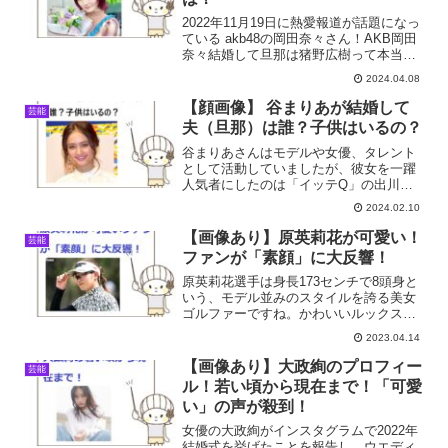
2022年11月19日に熱愛報道が話題になっ
ている akb48の岡田奈々さん！AKB岡田
奈々結婚して旦那は猪野広樹って本当？
出会いや馴れ初めは？そこで今回はAKB
2024.04.08
岡田奈々さんの結婚や旦那について調査
しました。
【顔画像】 谷まりあが結婚して
芸能
夫（旦那）は誰？子供はいるの？
谷まりあさんはモデルや女優、タレント
として活動していましたが、彼女を一躍
人気者にしたのは「イッテQ」の出川ガ
ールズだと言えるでしょう。出川ガール
2024.02.10
ズとしての谷まりあさんはユーモアのあ
るキャラクターで、老若男女に人気です
【画像あり】原英莉花が可愛い！
芸能
ね。そんは人気上昇中の谷...
ファンが「素顔」に大反響！
原英莉花選手は身長173センチで8頭身と
いう、モデル並みのスタイルを誇る美女
ゴルファーですね。かわいいルックスと
抜群のスタイルで、ファンをプレー以外
2023.04.14
でも魅了してくれています。今回はそん
な原英莉花さんのかわいい画像をまとめ
【画像あり】大政絢のプロフィー
芸能
てみました。
ル！若い頃から現在まで！「可愛
い」の声が殺到！
女優の大政絢がインスタグラムで2022年
結婚式を挙げたことを報告し、ウエディ