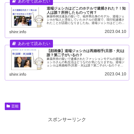
道端ジェシカはどこのホテルで逮捕された？！知
人は誰？所持したものって何？
麻薬特例法違反の疑いで、福井県出身のモデル、道端ジェ
シカが知人と滞在していたホテルの部屋で、現行犯逮捕さ
れたことが話題になりましたね。道端ジェシカはどこのホ
テルで逮捕された？知人は誰？所持したＭＤＭＡって何？
そこで今回は道端ジェシカ容疑者の...
2023.04.10
shinr.info
【顔画像】道端ジェシカは再婚相手(旦那・夫)は
誰？第二子がいるの？
麻薬所持の疑いで逮捕されたファッションモデルの道端ジ
ェシカさんの私生活はどうなのか気になりますね。道端ジ
ェシカは再婚相手(旦那・夫)は誰？第二子がいるの？そこ
で今回は道端ジェシカは再婚相手(旦那・夫)や子供につい
て調査しました。
2023.04.10
shinr.info
芸能
スポンサーリンク