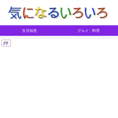
生活知恵
グルメ・料理
PR