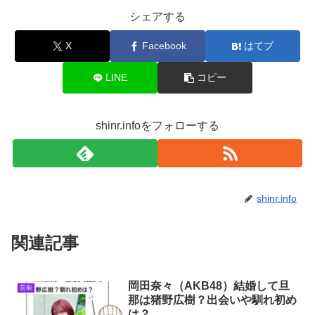
シェアする
X
Facebook
はてブ
LINE
コピー
shinr.infoをフォローする
shinr.info
関連記事
岡田奈々（AKB48）結婚して旦
芸能
那は猪野広樹？出会いや馴れ初め
は？