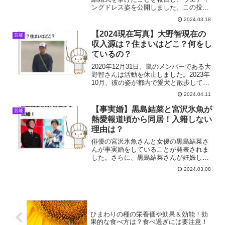
ングドレス姿を公開しました。この投稿
をInstagramで見るMorita(@ifitriarara)がシ
2024.03.18
ェアした投稿ファンからは「可愛い」
「素敵です」「すごくすご...
【2024現在写真】大野智現在の
芸能
収入源は？住まいはどこ？何をし
ているの？
2020年12月31日、嵐のメンバーである大
野智さんは活動を休止しました。2023年
10月、彼の姿が都内で愛犬と散歩してい
る様子が報道されましたが、彼はテレビ
2024.04.11
や映画にはまったく出演していません。
大野智現在の収入は？何をしているの？
【事実婚】黒島結菜と宮沢氷魚が
芸能
経営者にな...
熱愛報道頃から同居！入籍しない
理由は？
俳優の宮沢氷魚さんと女優の黒島結菜さ
んが事実婚をしていることが発表されま
した。さらに、黒島結菜さんが妊娠して
いることも明らかになりました。二人は
2024.03.08
婚姻届を提出せず、共同生活を送りなが
ら子供を育てていくとコメントされてい
ます。黒島結菜さんと宮沢...
ひまわりの種の栄養価や効果＆効能！効
果的な食べ方は？食べ過ぎには要注意！