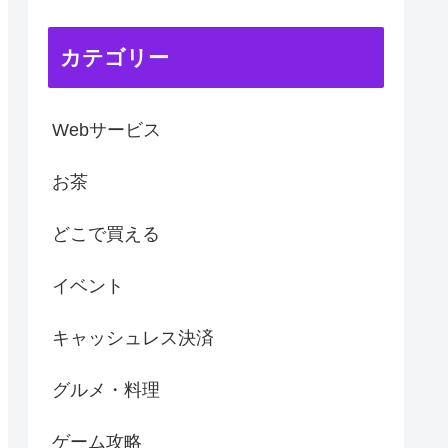
カテゴリー
Webサービス
お茶
どこで買える
イベント
キャッシュレス決済
グルメ・料理
ゲーム攻略