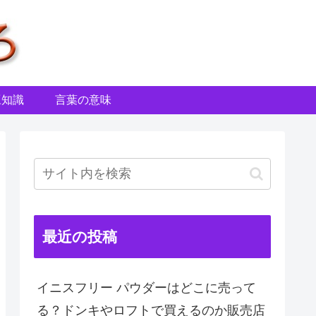
豆知識
言葉の意味
最近の投稿
イニスフリー パウダーはどこに売って
る？ドンキやロフトで買えるのか販売店