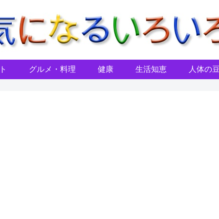
ト
グルメ・料理
健康
生活知恵
人体の