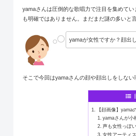
yamaさんは圧倒的な歌唱力で注目を集めて
も明確ではありません。まだまだ謎の多いと
yamaが女性ですか？顔出
そこで今回はyamaさんの顔や顔出しをしな
【顔画像】yam
yamaさんが
声も女性っぽ
女性アーティ