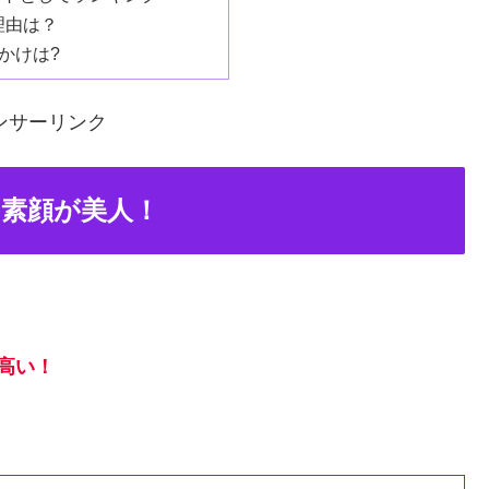
理由は？
かけは?
ンサーリンク
？素顔が美人！
高い！