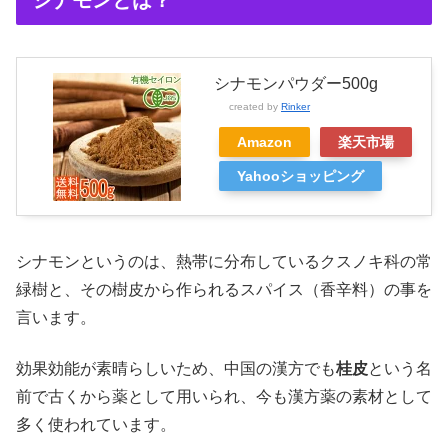
シナモンとは？
シナモンパウダー500g
created by
Rinker
Amazon
楽天市場
Yahooショッピング
シナモンというのは、熱帯に分布しているクスノキ科の常
緑樹と、その樹皮から作られるスパイス（香辛料）の事を
言います。
効果効能が素晴らしいため、中国の漢方でも
桂皮
という名
前で古くから薬として用いられ、今も漢方薬の素材として
多く使われています。