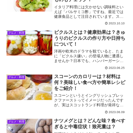
イタリア料理には欠かせない調味料とい
えば「バルサミコ酢」ですね、最近では
健康食品として注目されています。スー
パーなどに置かれていることも多く、手
2023.10.10
軽に購入することができるようになりま
した。今回はバルサミコ酢が持つ健康効
ピクルスとは？健康効果は？きゅ
グルメ・料理
果や、使い方、ないときの...
うりのピクルスの作り方や日持ち
について！
洋画や欧米のドラマを観ていると、たま
に「ピクルス嫌い」の登場人物に遭遇し
ませんか？日本でも、ハンバーガーショ
ップで、ピクルスは抜いて下さいって言
2023.06.25
う人もいます。好き嫌いは仕方ないです
が、ちょっと勿体ない気になります。ピ
スコーンのカロリーは？材料は
グルメ・料理
クルスは健康効果がとても...
何？美味しい食べ方や簡単レシピ
をご紹介！
スコーンというとイングリッシュブレッ
クファーストってイメージだったんです
が、実はスコットランド料理が発祥なん
だそうです。ここ数年人気で、パン屋さ
2023.06.09
んは勿論、コンビニでも売っていないと
ころはない位ポピュラーな食べ物になっ
ナツメグとは？どんな味？食べす
グルメ・料理
たスコーン。そんなスコー...
ぎると中毒症状！致死量は？