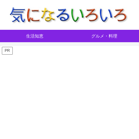
生活知恵
グルメ・料理
PR