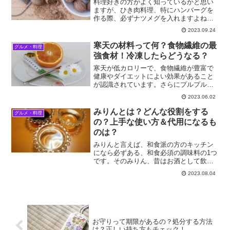
料理好きの方がよく知っているかと思い
ますが、ひき肉料理、特にハンバーグを
作る際、必ずナツメグを入れますよね、
ナツメグを加えることで、より本格的な
2023.09.24
味わいになるからです。そんなナツメグ
ですが、香辛料としての使い方以外に、
寒天の材料って何？食物繊維の最
グルメ・料理
漢方薬としても使われてい...
強食材！冷凍したらどうなる？
寒天が低カロリーで、食物繊維が豊富で
健康やダイエットによい効果があること
が認識されています。さらにプルプルと
した食感、さっぱりした口当たり、普段
2023.06.02
の食事やスイーツの一品としても人気で
す。今回は、 寒天はどんな食材？カロリ
みりんとは？どんな役割をする
グルメ・料理
ーや種類は？ 食物繊維...
の？上手な使い方＆代用になるも
のは？
みりんと言えば、和食派の方のキッチン
になら必ずある、和食必須の調味料の1つ
です。そのみりん、昔はお酒として飲ま
れていたのをご存知でしたか？今回は、
2023.08.04
みりんのいろいろについて、みりんをよ
り上手に使う事で、お料理をより美味し
く仕上げるコツを交えて...
お守りって期限があるの？処分する方法
は？正しい持ち方もチェック！